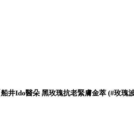
船井Ido醫朵 黑玫瑰抗老緊膚金萃 (#玫瑰