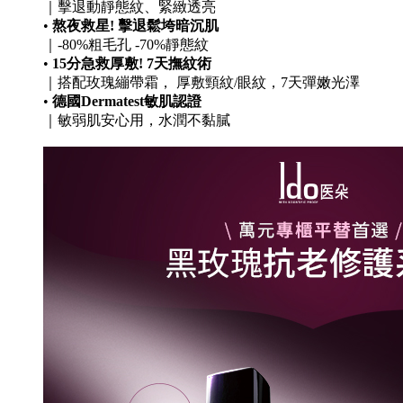
｜擊退動靜態紋、緊緻透亮
•
熬夜救星! 擊退鬆垮暗沉肌
｜-80%粗毛孔 -70%靜態紋
•
15分急救厚敷! 7天撫紋術
｜搭配玫瑰繃帶霜， 厚敷頸紋/眼紋，7天彈嫩光澤
•
德國Dermatest敏肌認證
｜敏弱肌安心用，水潤不黏膩