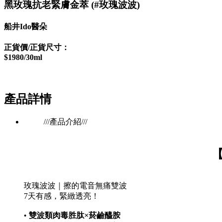
黑玫瑰抗老緊膚金萃 (#玫瑰波波)
船井Ido醫朵
正貨價/正貨尺寸：
$1980/30ml
產品詳情
///產品介紹///
【
玫瑰波波｜擦的電音無痛雙波
7天有感，緊緻透亮！
•
雙波類肉毒胜肽×菸鹼醯胺