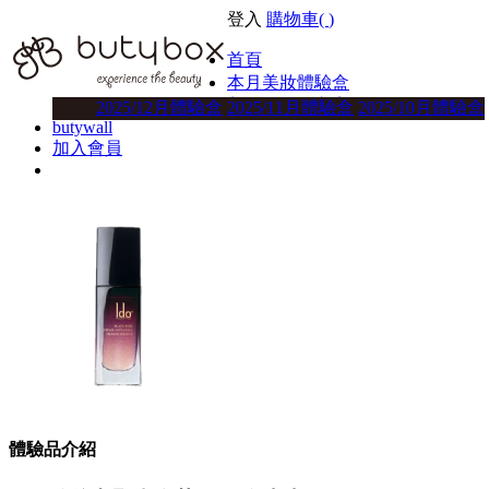
登入
購物車(
)
首頁
本月美妝體驗盒
美妝體驗盒方案
2025/12月體驗盒
2025/11月體驗盒
2025/10月體驗盒
butywall
加入會員
體驗品介紹