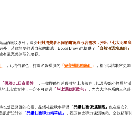
星商品的底妝系列，這次
針對消費者不同的膚況與妝容需求，推出「七大明星底
若你想要輕透自然的妝感，Bobbi Brown也提供了
「
自然清透粉底組
」
擁有最完美無瑕的妝容。
組
」
，到均勻膚色，打造名媛裸肌的
「
完美裸肌飾底組
」
，都可以讓妝容更加
與
「
優雅OL日夜眼盤
」
，
一盤即能打造優雅的上班妝容，以及帶點小煙燻的派
碌的上班族女性，一定不可錯過
「
芭比通勤彩妝包
」
，內含大地色系的三色眼
時也舒緩緊繃的心靈。晶鑽桂馥秋冬新品
「
晶鑽桂馥保濕凝霜
」
也在這次的
美肌所設計的
「晶鑽桂馥彈力精華組」
，裡頭包含彈力保濕晚霜、全效精華乳