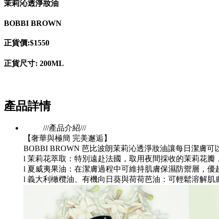
茉莉沁透淨妝油
BOBBI BROWN
正貨價:$1550
正貨尺寸: 200ML
產品詳情
///產品介紹///
【奢華與極簡 完美邂逅】
BOBBI BROWN 芭比波朗茉莉沁透淨妝油讓每日
l 茉莉花萃取：特別遠赴法國，取用夜間採收的茉莉花
l 夏威夷果油：在潔膚過程中可維持肌膚保濕防禦層，
l 義大利橄欖油、有機向日葵與荷荷芭油：可輕鬆溶解