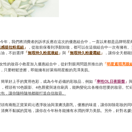
美組合，在今年，我們將消費者的訴求反應在這次的優惠組合中，一直以來都是品牌明
光感提拉粉底組
」
，從妝前保養到淨顏卸妝，都可以在這個組合中一次有擁有。另外，
出油，不妨選擇
「
無瑕持久粉底液組
」
與
「
無瑕持久粉凝霜組
」
，讓你全天都能
將這些女性的妝容小救星加入優惠組合中，從針對眼周問題所推出的
「
明星遮瑕亮眼
，只要輕鬆塗擦，即能擁有好萊塢明星般的亮澤美肌。
，簡單好上手的實用色彩，成為今年必備的彩妝品，例如
「
率性OL日夜眼盤
」
」
，裡頭有10色眼影、4色唇蜜與迷你刷具，能夠變化出各種你想要的妝容。忙
妝包，讓你隨時隨地都能打造自信妝容。
裡頭有兩瓶正貨茉莉沁透淨妝油與潔膚洗顏乳，優雅的味道，讓你卸除彩妝的同
，清爽不黏膩的質地，讓你在今年秋冬能擁有水潤的彈力美肌。另外，針對名媛