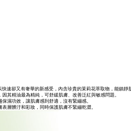
潔膚可以快速卻又有奢華的新感受，內含珍貴的茉莉花萃取物，能鎮
瓣，因其精油最為精純，可舒緩肌膚、改善泛紅與敏感問題。
優越保濕功效，讓肌膚感到舒適，沒有緊繃感。
肌膚表層髒汙和彩妝，同時保護肌膚不緊繃乾澀。