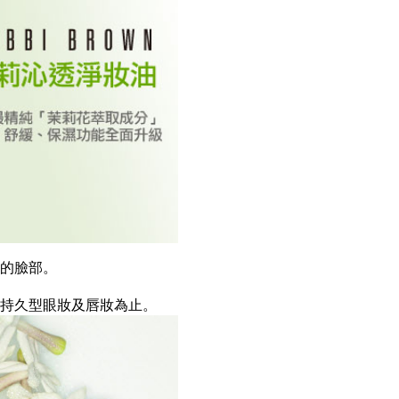
濕的臉部。
除持久型眼妝及唇妝為止。