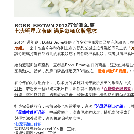
BOBBI BROWN 2013百貨週年慶
七大明星底妝組 滿足每種底妝需求
2013年週年慶，Bobbi Brown提供了許多女性寵愛自己的完
妝組」
，之中包含今年秋冬剛上市的新品光感提拉保濕粉底為主的
「
讓你輕鬆打造自然透亮的底妝妝感；若你較容易脫妝，或者肌膚容易
妝前遮瑕與飾底產品一直都是Bobbi Brown的口碑商品，這次也
完美動人。當然，品牌口碑品輕透亮BB霜也在
「
極速裸妝BB霜組
」
中
在今年的彩妝組合中，可以看見許多針對周年慶所推出的限量品正貨
對妝
。若想要一盤即能完妝出門，那你就不能錯過
「
百變裸色眼唇盤
影盤、繽紛唇頰霜、透明波光唇蜜、極致纖長睫毛膏與簡約時尚的彩
打造完美的妝容，妝前保養也相當重要，這次
「
沁透淨顏口碑組
」
，
「晶鑽桂馥新品組」
中嶄露頭角，高貴優雅的味道，搭配高保濕成分
與彈力滋養眼霜，適合肌膚偏乾的女性。
沁透淨顏口碑組
茉莉沁透淨妝油200ml X 2瓶（正貨）
潔膚洗顏乳125ml（正貨）