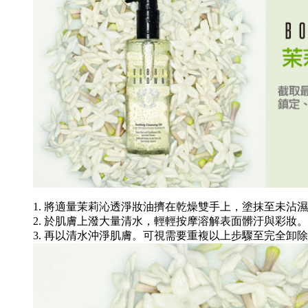
1. 將適量茉莉沁透淨妝油擠在乾燥雙手上，塗抹至未沾
2. 於肌膚上潑大量清水，輕輕按摩溶解表面髒汙與彩妝。
3. 再以清水沖淨肌膚。可視需要重複以上步驟至完全卸