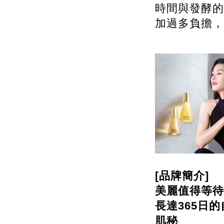
時間與發酵的
加過多負擔，
[品牌簡介]
美麗值得等待
長達365日的
肌秘