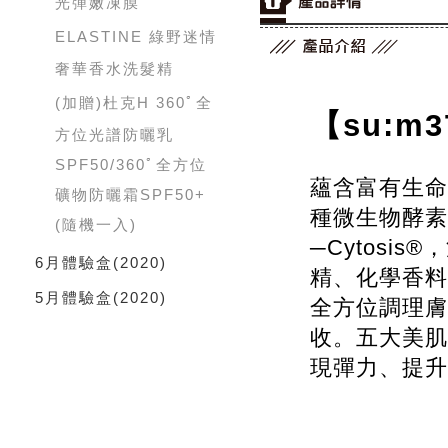
光彈嫩凍膜
ELASTINE 綠野迷情
奢華香水洗髮精
(加贈)杜克H 360ﾟ全
【su:
方位光譜防曬乳
SPF50/360ﾟ全方位
蘊含富有生命
礦物防曬霜SPF50+
種微生物酵素
(隨機一入)
─Cytos
6月體驗盒
(2020)
精、化學香料
5月體驗盒
(2020)
全方位調理膚
收。五大美肌
現彈力、提升