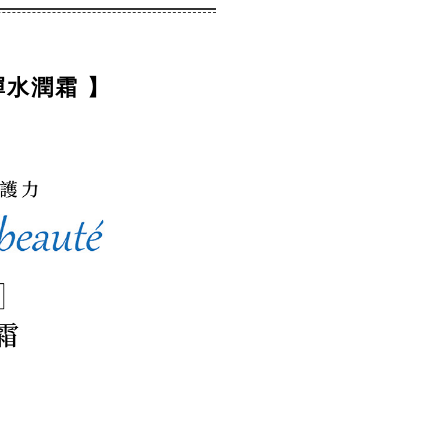
彈水潤霜 】