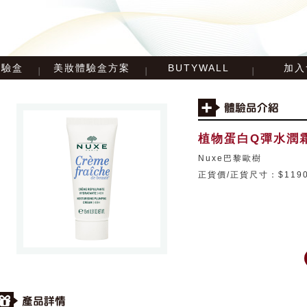
體驗盒
美妝體驗盒方案
BUTYWALL
加入
植物蛋白Q彈水潤
Nuxe巴黎歐樹
正貨價/正貨尺寸：$1190