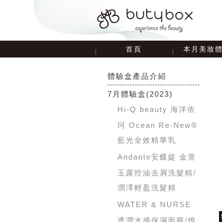
首頁
本月美妝
體驗盒產品介紹
7月體驗盒
(2023)
Hi-Q beauty 海洋依
珂 Ocean Re-New®
藍光全效精華乳
Andante安蝶媞 金萱
玉露控油去屑洗髮精/
潤澤輕盈洗髮精
WATER & NURSE
透潤水感保濕面膜/煥