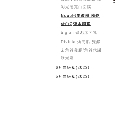
彩光感亮白面膜
Nuxe巴黎歐樹 植物
蛋白Q彈水潤霜
b.glen 礦泥潔面乳
Divinia 煥亮肌 雙酵
去角質凝膠/角質代謝
發光露
6月體驗盒
(2023)
5月體驗盒
(2023)