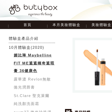
首頁
本月美妝體驗盒
美妝體驗盒
體驗盒產品介紹
10月體驗盒
(2020)
媚比琳 Maybelline
FIT ME遮遮稱奇遮瑕
膏 36健康色
露華濃 Revlon無敵
拋光潤唇膏
St.Clare 聖克萊爾
純洗顏洗面霜