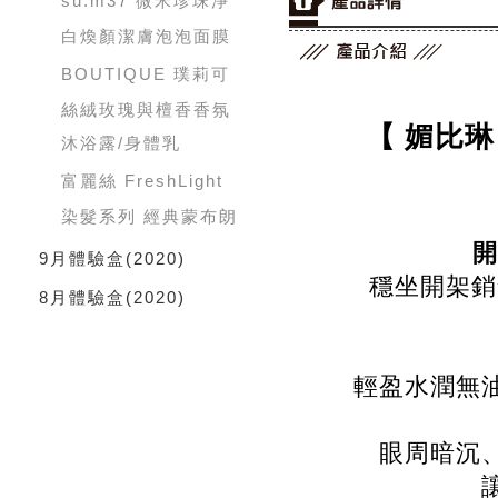
su:m37 微米珍珠淨
白煥顏潔膚泡泡面膜
BOUTIQUE 璞莉可
絲絨玫瑰與檀香香氛
【 媚比琳 
沐浴露/身體乳
富麗絲 FreshLight
染髮系列 經典蒙布朗
開
9月體驗盒
(2020)
穩坐開架銷
8月體驗盒
(2020)
輕盈水潤無
眼周暗沉