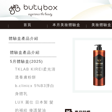
首頁
本月美妝體驗盒
美妝體驗盒
體驗盒產品介紹
體驗盒產品介紹
5月體驗盒
(2025)
TKLAB KIREI柔光清
透養膚粉餅
b.clinicx 5%B3淨白
身體乳
LUX 麗仕 日本製 髮
的補給 修護髮油