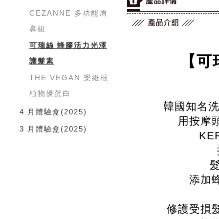
CEZANNE 多功能眉
鼻組
可瑞絲 蜂膠活力光澤
【可
護髮素
THE VEGAN 樂維根
植物優蛋白
韓國知名洗
4 月體驗盒
(2025)
用按摩
3 月體驗盒
(2025)
KE
添加
修護受損