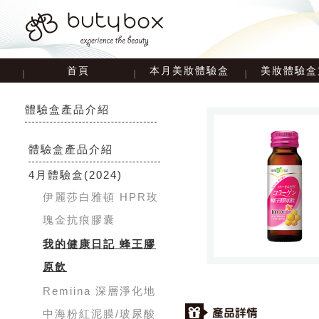
首頁
本月美妝體驗盒
美妝體驗盒
體驗盒產品介紹
體驗盒產品介紹
4月體驗盒
(2024)
伊麗莎白雅頓 HPR玫
瑰金抗痕膠囊
我的健康日記 蜂王膠
原飲
Remiina 深層淨化地
中海粉紅泥膜/玻尿酸