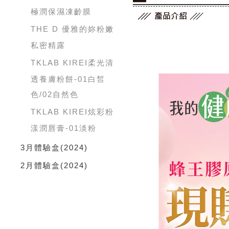
極潤保濕凍齡膜
THE D 優雅的妳粉嫩
私密精露
TKLAB KIREI柔光清
透養膚粉餅-01白皙
色/02自然色
TKLAB KIREI炫彩粉
漾潤唇膏-01淡粉
3月體驗盒
(2024)
2月體驗盒
(2024)