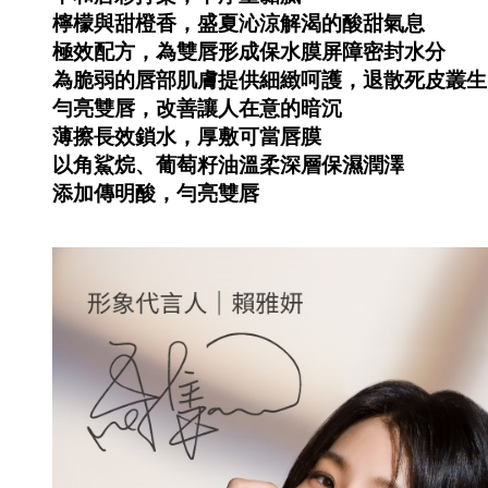
檸檬與甜橙香，盛夏沁涼解渴的酸甜氣息
極效配方，為雙唇形成保水膜屏障密封水分
為脆弱的唇部肌膚提供細緻呵護，退散死皮叢生
勻亮雙唇，改善讓人在意的暗沉
薄擦長效鎖水，厚敷可當唇膜
以角鯊烷、葡萄籽油溫柔深層保濕潤澤
添加傳明酸，勻亮雙唇