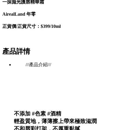
一抹拋光護唇精華霜
AirealLand 年零
正貨價/正貨尺寸：$399/10ml
產品詳情
///產品介紹///
不添加 #色素 #酒精
輕盈質地，薄薄擦上帶來極致滋潤
不和唇彩打架，不厚重黏膩