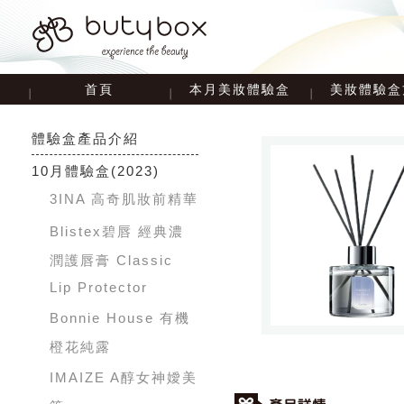
首頁
本月美妝體驗盒
美妝體驗盒
體驗盒產品介紹
10月體驗盒
(2023)
3INA 高奇肌妝前精華
Blistex碧唇 經典濃
潤護唇膏 Classic
Lip Protector
Bonnie House 有機
橙花純露
IMAIZE A醇女神嬡美