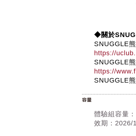
◆關於SNUG
SNUGGLE
https://uclub
SNUGGL
https://www.
SNUGGLE
體驗組容量：
效期：2026/