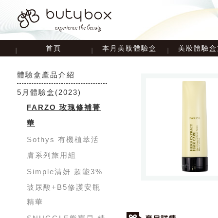
首頁
本月美妝體驗盒
美妝體驗盒
體驗盒產品介紹
5月體驗盒
(2023)
FARZO 玫瑰修補菁
華
Sothys 有機植萃活
膚系列旅用組
Simple清妍 超能3%
玻尿酸+B5修護安瓶
精華