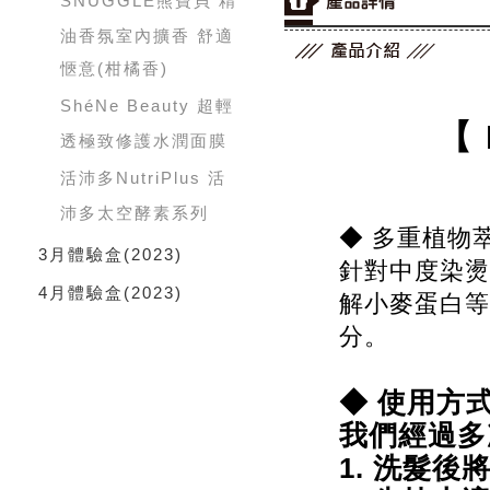
SNUGGLE熊寶貝 精
油香氛室內擴香 舒適
愜意(柑橘香)
ShéNe Beauty 超輕
【
透極致修護水潤面膜
活沛多NutriPlus 活
沛多太空酵素系列
◆ 多重植物
3月體驗盒
(2023)
針對中度染燙
4月體驗盒
(2023)
解小麥蛋白等
分。
◆ 使用方
我們經過
1. 洗髮