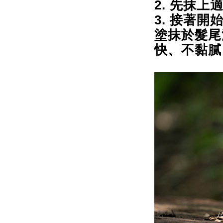
2. 先抹
3. 接著開
塗抹於髮尾
快、不黏膩