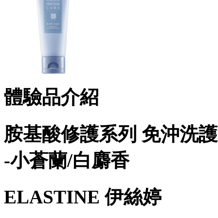
體驗品介紹
胺基酸修護系列 免沖洗
-小蒼蘭/白麝香
ELASTINE 伊絲婷