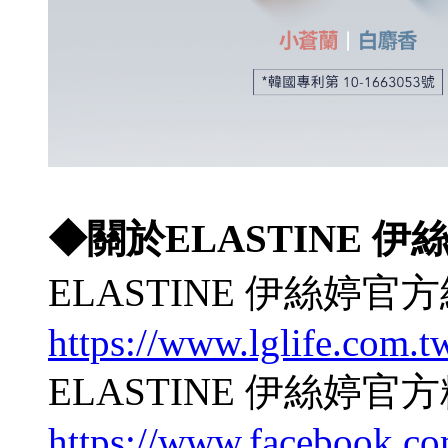
◆關於ELASTINE 伊
ELASTINE 伊絲婷官
https://www.lglife.com.t
ELASTINE 伊絲婷官
https://www.facebook.co