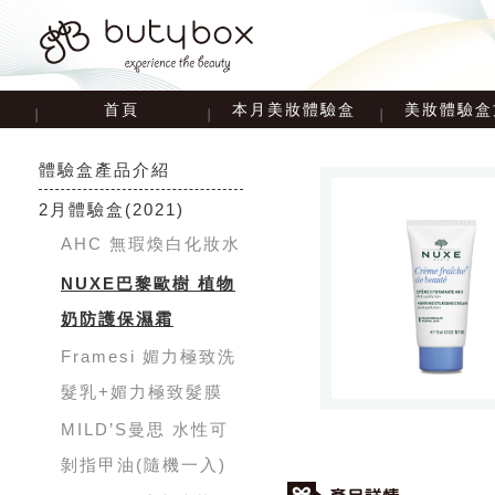
首頁
本月美妝體驗盒
美妝體驗盒
體驗盒產品介紹
2月體驗盒
(2021)
AHC 無瑕煥白化妝水
NUXE巴黎歐樹 植物
奶防護保濕霜
Framesi 媚力極致洗
髮乳+媚力極致髮膜
MILD’S曼思 水性可
剝指甲油(隨機一入)