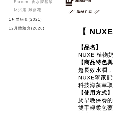
Farcent 香水胺基酸
沐浴露-雞蛋花
1月體驗盒
(2021)
12月體驗盒
(2020)
【 NU
【品名】
NUXE 植
【商品特色與
超長效水潤，
NUXE獨家
科技海藻萃取
【使用方式】
於早晚保養的
雙手輕柔包覆