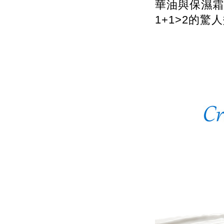
華油與保濕霜
1+1>2的驚