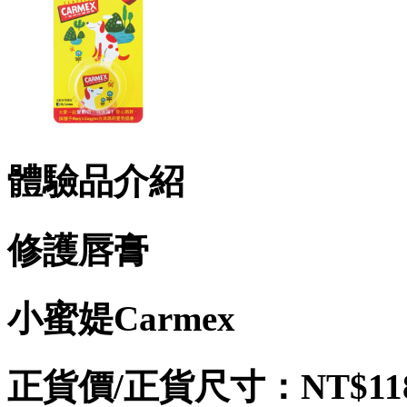
體驗品介紹
修護唇膏
小蜜媞Carmex
正貨價/正貨尺寸：NT$118/