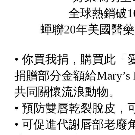
全球熱銷破1
蟬聯20年美國醫藥
• 你買我捐，購買此「
捐贈部分金額給Mary’s
共同關懷流浪動物。
• 預防雙唇乾裂脫皮
• 可促進代謝唇部老