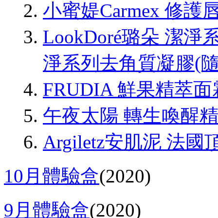
小蜜媞Carmex 修護
LookDoré璐朵 
淨系列去角質凝膠(隨
FRUDIA 鮮果精萃面
午夜太陽 轉生喚醒
Argiletz安肌泥
10月體驗盒
(2020)
9月體驗盒
(2020)