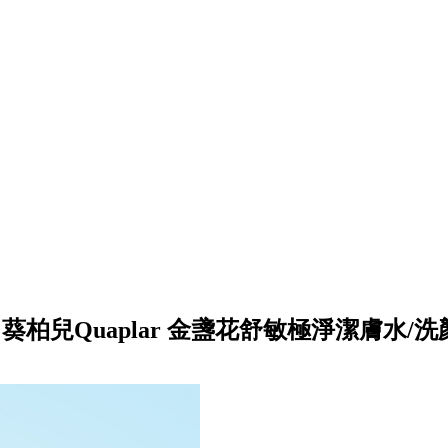
 葵柏兒Quaplar 金盞花舒敏極淨潔膚水/洗