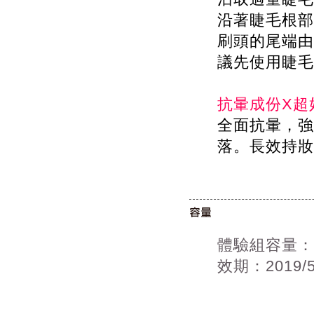
沿著睫毛根部
刷頭的尾端由
議先使用睫毛
抗暈成份X超
全面抗暈，強
落。長效持妝
體驗組容量：
效期：2019/5