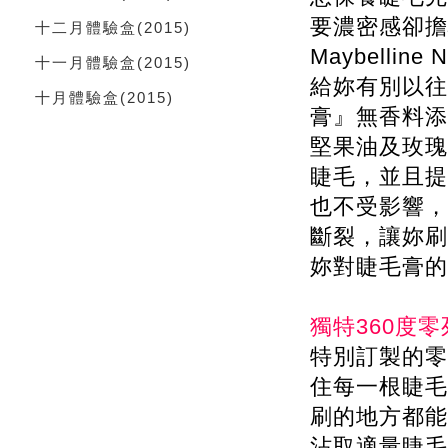
要濃密感卻擔
十二月體驗盒
(2015)
Maybelli
十一月體驗盒
(2015)
給妳有別以往
十月體驗盒
(2015)
膏』無香料添
堅果油及玫瑰
睫毛，並且提
也不受影響，
斷裂，讓妳刷
妳對睫毛膏的
獨特360度
特別訂製的零
住每一根睫毛
刷的地方都能
沾取適量睫毛