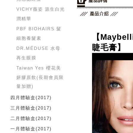
VICHY薇姿 源生白光
潤精華
PBF BIOHAIRS 髮
【​Mayb
細胞養髮素
睫毛膏】
DR.MÉDUSE 水母
再生眼膜
Taiwan Yes 櫻花美
妍膠原飲(長期會員限
量加贈)
四月體驗盒
(2017)
三月體驗盒
(2017)
二月體驗盒
(2017)
一月體驗盒
(2017)