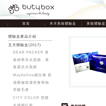
首頁
本月美妝體驗盒
美妝體驗盒
體驗盒產品介紹
五月體驗盒
(2017)
DEAR PACKER 青
春精華洪水面膜、青
春露洪水面膜
​Maybelline媚比琳 新
感覺極致濃密奢華精
萃睫毛膏
CITY COLOR 戀愛
光感腮紅蜜