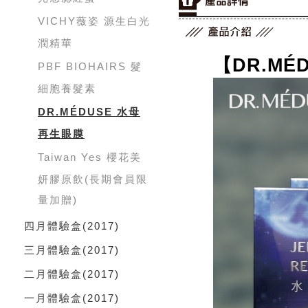
VICHY薇姿 源生白光
潤精華
【DR.MÉ
PBF BIOHAIRS 髮
細胞養髮素
DR.MÉDUSE 水母
再生眼膜
Taiwan Yes 櫻花美
妍膠原飲(長期會員限
量加贈)
四月體驗盒
(2017)
三月體驗盒
(2017)
二月體驗盒
(2017)
一月體驗盒
(2017)