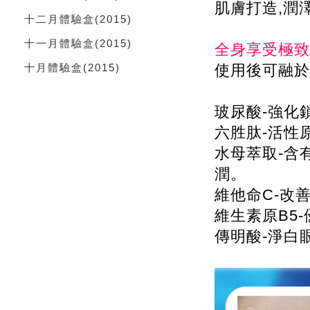
肌膚打造,潤
十二月體驗盒
(2015)
十一月體驗盒
(2015)
全身享受極致
十月體驗盒
(2015)
使用後可融於
玻尿酸-強化
六胜肽-活性
水母萃取-含
潤。
維他命C-改
維生素原B5
傳明酸-淨白