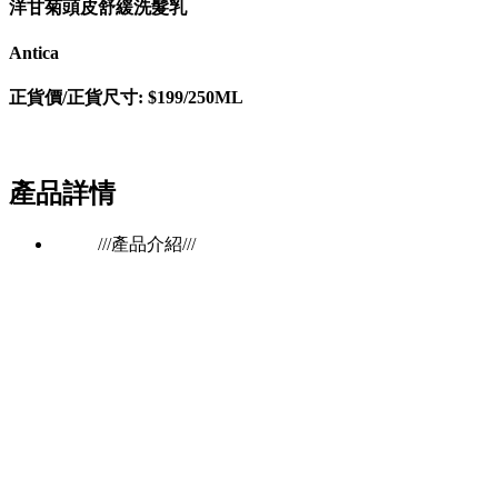
洋甘菊頭皮舒緩洗髮乳
Antica
正貨價/正貨尺寸: $199/250ML
產品詳情
///產品介紹///