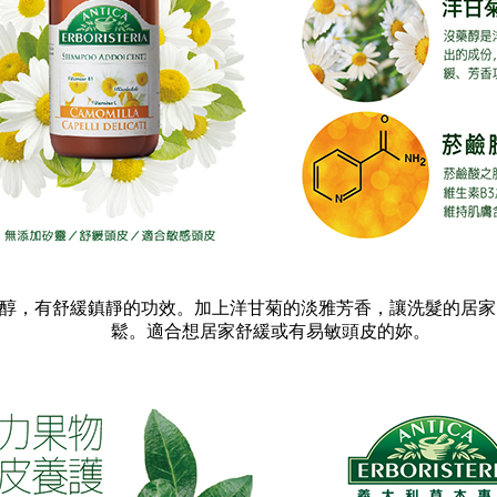
含沒藥醇，有舒緩鎮靜的功效。加上洋甘菊的淡雅芳香，讓洗髮的居
鬆。適合想居家舒緩或有易敏頭皮的妳。