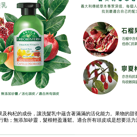
的石榴果及枸杞的成份，讓洗髮乳中蘊含著滿滿的活化能力。果物的
行動；無添加矽靈，髮根輕盈蓬鬆。適合所有頭皮或是想要活力