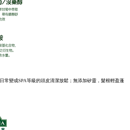
家日常變成SPA等級的頭皮清潔放鬆；無添加矽靈，髮根輕盈蓬