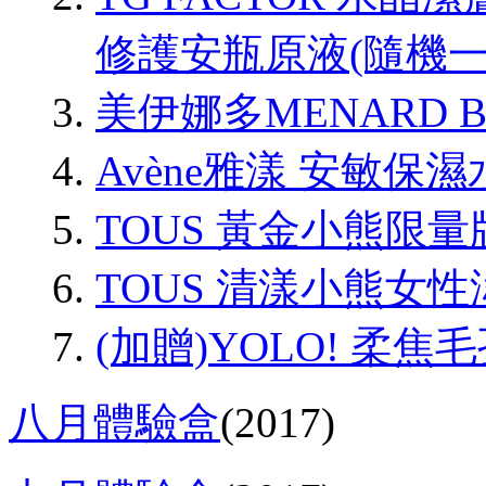
修護安瓶原液(隨機一
美伊娜多MENARD B
Avène雅漾 安敏保
TOUS 黃金小熊限量
TOUS 清漾小熊女性
(加贈)YOLO! 柔焦
八月體驗盒
(2017)