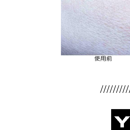
/////////