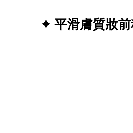
✦ 平滑膚質妝