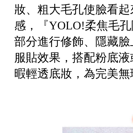
妝、粗大毛孔使臉看起
感，『YOLO!柔焦毛
部分進行修飾、隱藏臉
服貼效果，搭配粉底液
暇輕透底妝，為完美無