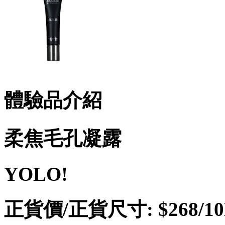
體驗品介紹
柔焦毛孔凝露
YOLO!
正貨價/正貨尺寸: $268/1