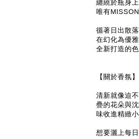
纏繞於瓶身上
唯有MISSO
循著日出散落
在幻化為優雅
全新打造的色
【關於香氛】
清新就像迫不
疊的花朵與沈
味收進精緻小
想要灑上每日