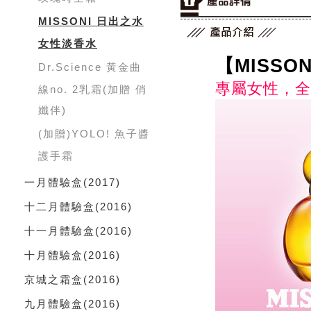
MISSONI 日出之水
女性淡香水
【MISS
Dr.Science 黃金曲
專屬女性，全
線no. 2乳霜(加贈 俏
孅伴)
(加贈)YOLO! 魚子醬
護手霜​
一月體驗盒
(2017)
十二月體驗盒
(2016)
十一月體驗盒
(2016)
十月體驗盒
(2016)
京城之霜盒
(2016)
九月體驗盒
(2016)