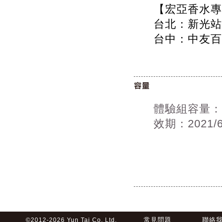
【宏亞香水專
台北：新光站前
台中：中友百
體驗組容量：1
效期：2021/6
常見問題
聯絡
©2012-2026 Yun Tai Co. Ltd.