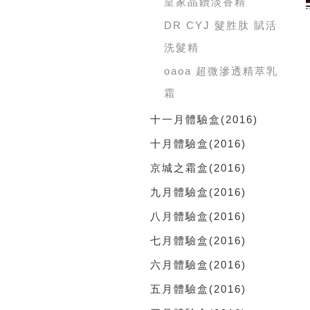
皇家晶鑽淡香精
DR CYJ 髮胜肽 賦活
洗髮精
oaoa 超微滲透精萃乳
霜
十一月體驗盒
(2016)
十月體驗盒
(2016)
京城之霜盒
(2016)
九月體驗盒
(2016)
八月體驗盒
(2016)
七月體驗盒
(2016)
六月體驗盒
(2016)
五月體驗盒
(2016)