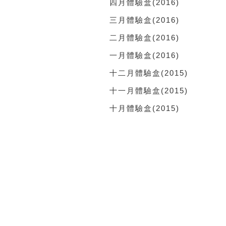
四月體驗盒
(2016)
三月體驗盒
(2016)
二月體驗盒
(2016)
一月體驗盒
(2016)
十二月體驗盒
(2015)
十一月體驗盒
(2015)
十月體驗盒
(2015)