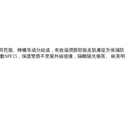
、荷荷芭脂、蜂蠟等成分組成，有效滋潤唇部脫皮肌膚提升保濕防
SPF15，保護雙唇不受紫外線侵擾，隔離陽光傷害。 歐美明