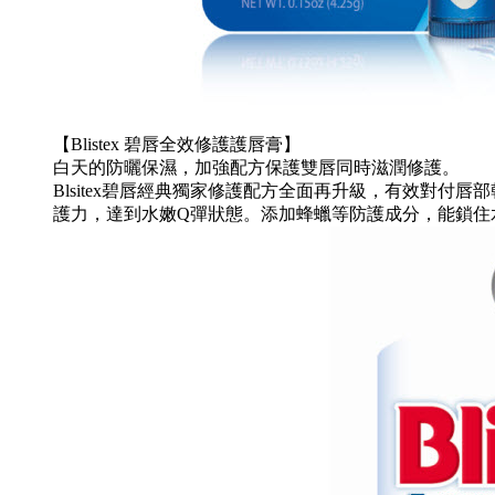
【Blistex 碧唇全效修護護唇膏】
白天的防曬保濕，加強配方保護雙唇同時滋潤修護。
Blsitex碧唇經典獨家修護配方全面再升級，有效對
護力，達到水嫩Q彈狀態。添加蜂蠟等防護成分，能鎖住水