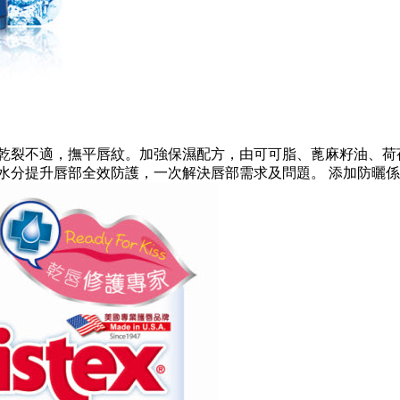
付唇部乾裂不適，撫平唇紋。加強保濕配方，由可可脂、蓖麻籽油
分提升唇部全效防護，一次解決唇部需求及問題。 添加防曬係數