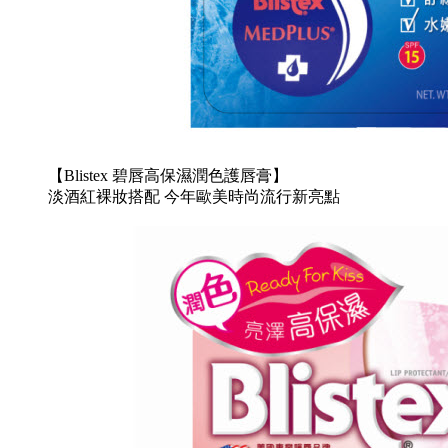
【Blistex 碧唇高保濕潤色護唇膏】
淡酒紅裸妝搭配 今年歐美時尚流行新亮點