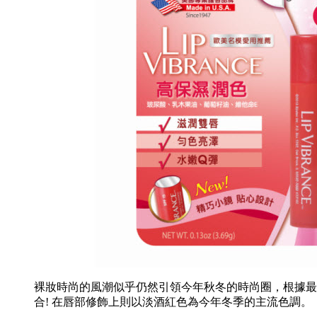
裸妝時尚的風潮似乎仍然引領今年秋冬的時尚圈，根據最
合! 在唇部修飾上則以淡酒紅色為今年冬季的主流色調。