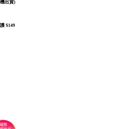
隨機出貨)
 $149