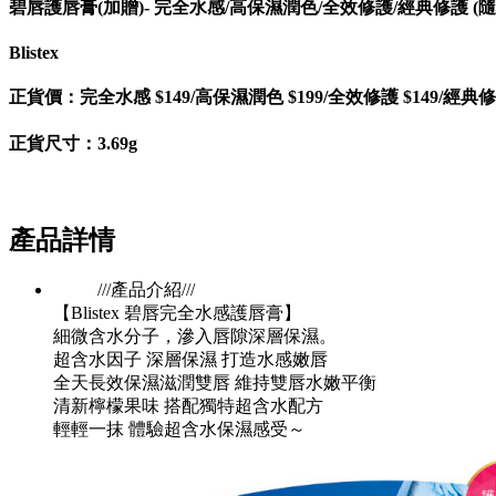
碧唇護唇膏(加贈)- 完全水感/高保濕潤色/全效修護/經典修護 (
Blistex
正貨價：完全水感 $149/高保濕潤色 $199/全效修護 $149/經典修護
正貨尺寸：3.69g
產品詳情
///產品介紹///
【Blistex 碧唇完全水感護唇膏】
細微含水分子，滲入唇隙深層保濕。
超含水因子 深層保濕 打造水感嫩唇
全天長效保濕滋潤雙唇 維持雙唇水嫩平衡
清新檸檬果味 搭配獨特超含水配方
輕輕一抹 體驗超含水保濕感受～