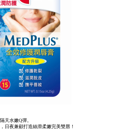
隔天水嫩Q彈。
，日夜兼顧打造絲滑柔嫩完美雙唇！