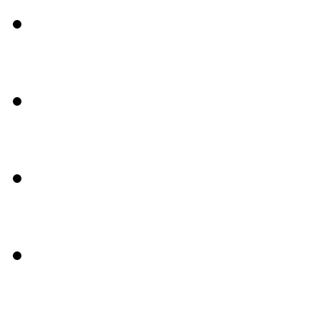
常見
問題
聯絡
我們
媒體
報導
條款
法規