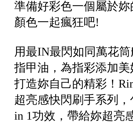
準備好彩色一個屬於妳
顏色一起瘋狂吧!
用最IN最閃如同萬花
指甲油，為指彩添加美
打造妳自己的精彩！Ri
超亮感快閃刷手系列，
in 1功效，帶給妳超