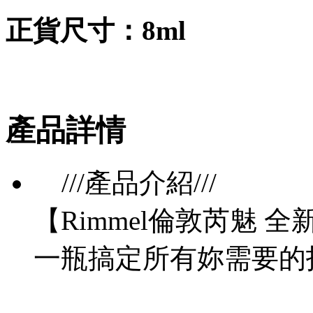
正貨尺寸：8ml
產品詳情
///產品介紹///
【Rimmel倫敦芮魅
一瓶搞定所有妳需要的