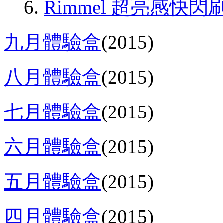
Rimmel 超亮感快
九月體驗盒
(2015)
八月體驗盒
(2015)
七月體驗盒
(2015)
六月體驗盒
(2015)
五月體驗盒
(2015)
四月體驗盒
(2015)