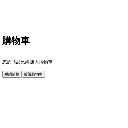
購物車
您的商品已經加入購物車
繼續購物
檢視購物車