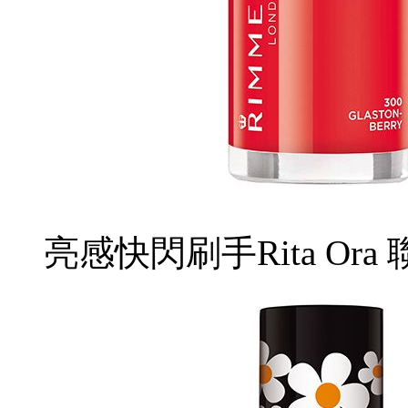
亮感快閃刷手Rita Ora