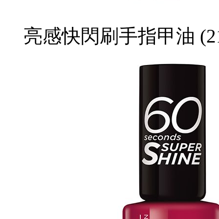
亮感快閃刷手指甲油 (21