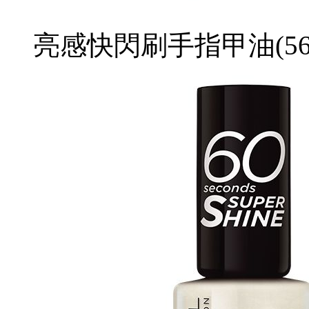
亮感快閃刷手指甲油(56