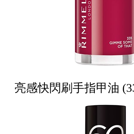
亮感快閃刷手指甲油 (3