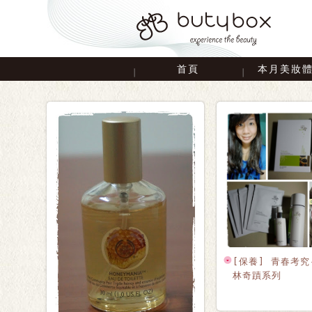
首頁
本月美妝
[保養] 青春考究
林奇蹟系列