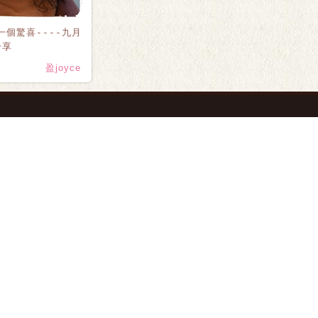
一個驚喜----九月
分享
盈joyce