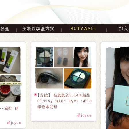
體驗盒
美妝體驗盒方案
BUTYWALL
加入
[彩妝] 熱騰騰的VISEE新品 
Glossy Rich Eyes GR-8 
綠色系開箱
--旅行 雨
盈joyce
盈joyce