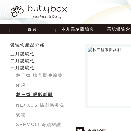
首頁
本月美妝體驗盒
美妝體驗盒
體驗盒產品介紹
三月體驗盒
二月體驗盒
一月體驗盒
林三益 攜帶型伸縮雙
頭刷
林三益 眼影斜刷
NEXXUS 橘樹保濕洗
髮精
SEEMOLI 奇蹟樹護