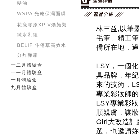
髮油
WSPA 光療保濕面膜
花漾膠原XP V煥顏緊
林三益,以筆
緻水乳組
毛筆、精工筆
BELIF 斗篷草高效水
僑所在地，過
分炸彈霜
LSY，一個
十二月體驗盒
十一月體驗盒
具品牌，年紀
十月體驗盒
來的技術，L
九月體驗盒
專業彩妝師的
LSY專業彩
順親膚，讓妝感
Girl大改
選，也邀請妳