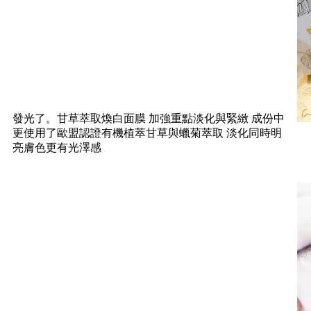
發光了。甘草萃取煥白面膜 加強重點淡化與緊緻 成份中
更使用了歐盟認證有機植萃甘草與蠟菊萃取 淡化同時明
亮膚色更有光澤感