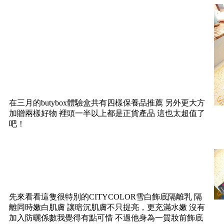
在三月的butybox體驗盒共有四樣保養品推薦 另外更大方
加贈兩樣好物 裡頭一半以上都是正貨產品 這也太超值了
吧！
先來看看這隻很特別的CITYCOLOR雪白飾底隔離乳 隔
離同時嫩白肌膚 讓暗沉肌膚不只提亮，更充滿水嫩 沒有
加入防曬係數我覺得有點可惜 不過他身為一質妝前飾底