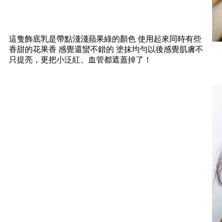
這隻飾底乳是帶點淺淺蘋果綠的顏色 使用起來同時有些
香甜的花果香 感覺還蠻不錯的 塗抹均勻以後感覺肌膚不
只提亮，更把小泛紅、血管都遮蓋掉了！