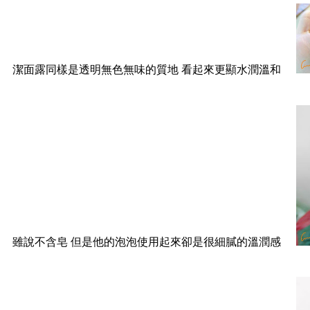
潔面露同樣是透明無色無味的質地 看起來更顯水潤溫和
雖說不含皂 但是他的泡泡使用起來卻是很細膩的溫潤感