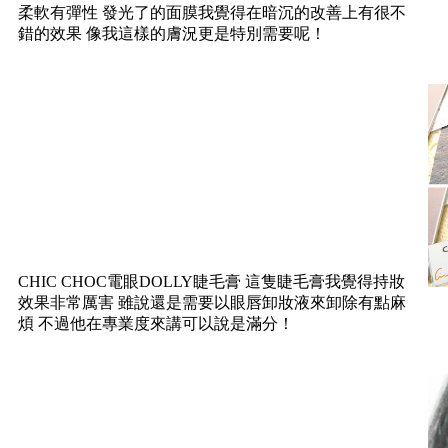
柔軟有彈性 發光了的面膜我覺得在暗沉的改善上有很不
錯的效果 像我這樣的膚況更是特別需要呢！
CHIC CHOC電眼DOLLY睫毛膏 這隻睫毛膏我覺得持妝
效果非常厲害 雖說還是需要以眼唇卸妝液來卸除有點麻
煩 不過他在專業度來講可以說是滿分！