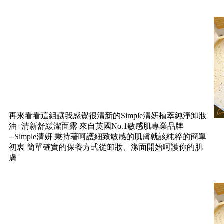
再來看看這組讓我感覺很清新的Simple清妍植萃純淨卸妝
油+清新舒緩潔面露 來自英國No.1敏感肌專業品牌
─Simple清妍 秉持著呵護細致敏感的肌膚就該純粹的簡單
初衷 簡單確實的保養方式從卸妝、潔面開始呵護你的肌
膚