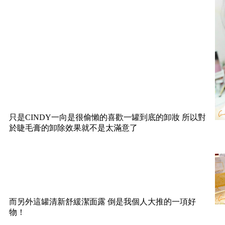
只是CINDY一向是很偷懶的喜歡一罐到底的卸妝 所以對
於睫毛膏的卸除效果就不是太滿意了
而另外這罐清新舒緩潔面露 倒是我個人大推的一項好
物！