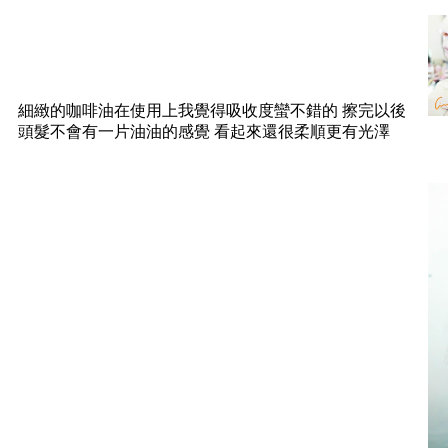
細緻的咖啡油在使用上我覺得吸收度蠻不錯的 擦完以後
頭髮不會有一片油油的感覺 看起來還很柔順更有光澤