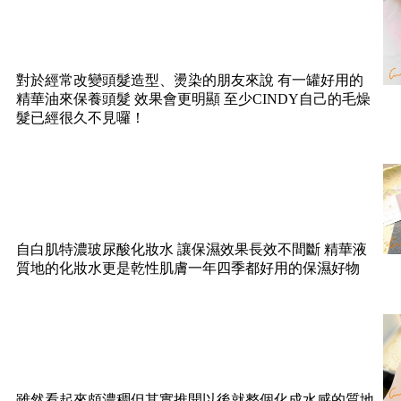
對於經常改變頭髮造型、燙染的朋友來說 有一罐好用的
精華油來保養頭髮 效果會更明顯 至少CINDY自己的毛燥
髮已經很久不見囉！
自白肌特濃玻尿酸化妝水 讓保濕效果長效不間斷 精華液
質地的化妝水更是乾性肌膚一年四季都好用的保濕好物
雖然看起來頗濃稠但其實推開以後就整個化成水感的質地