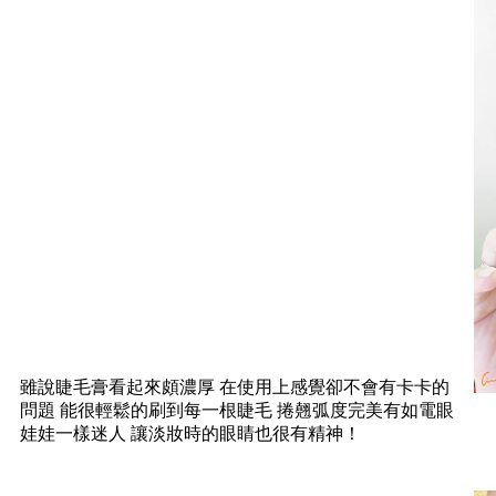
雖說睫毛膏看起來頗濃厚 在使用上感覺卻不會有卡卡的
問題 能很輕鬆的刷到每一根睫毛 捲翹弧度完美有如電眼
娃娃一樣迷人 讓淡妝時的眼睛也很有精神！