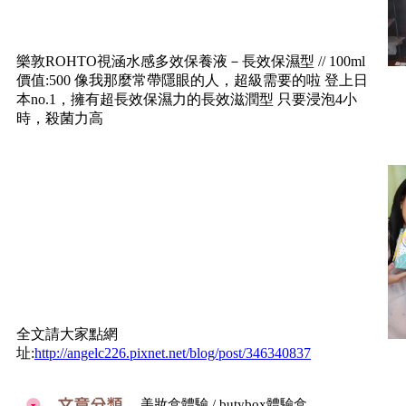
樂敦ROHTO視涵水感多效保養液－長效保濕型 // 100ml
價值:500 像我那麼常帶隱眼的人，超級需要的啦 登上日
本no.1，擁有超長效保濕力的長效滋潤型 只要浸泡4小
時，殺菌力高
全文請大家點網
址:
http://angelc226.pixnet.net/blog/post/346340837
美妝盒體驗 / butybox體驗盒