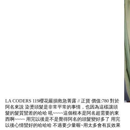
LA CODERS 119櫻花嚴損救急菁露 // 正貨 價值:780 對於
阿名來說 染燙頭髮是非常平常的事情，也因為這樣讓頭
髮的髮質蠻差的哈哈 吼~~~~這個根本是阿名超需要的東
西啊~~~~ 用完以後是不是覺得阿名的頭髮變好多了 用完
以後心情蠻好的哈哈哈 不過要少量喔~用太多會有反效果