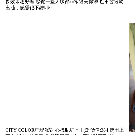
多效果越好喔 感覺一整天臉都非常透亮保濕 也不會過於
出油，感覺很不錯耶~
CITY COLOR璀璨派對 心機腮紅 // 正貨 價值:384 使用上