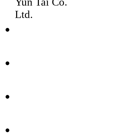
Yun Tai Co.
Ltd.
常見
問題
聯絡
我們
媒體
報導
條款