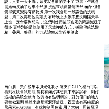
說，只要一天不洗，頭皮就會癢的受不了 或者下午就會
開始頭皮油了起來不舒服 洗起來頭皮蠻清爽舒適的~但會
覺得髮質變得有點乾澀 第一次我會用一般護色的洗頭
髮，第二次再用他洗頭皮 有時晚上太累不想洗頭隔天早
上也一定會癢到想洗，沒想到使用後頭皮癢的問題減緩了
很多 更特別的是他使用了天然抑菌方式，撇除傳統洗髮
精［藥用、藥品］的方式讓頭皮變得更健康
自白肌 美白熊果素肌光化妝水 這支在7-11的櫃台可以
看到在販售試用瓶 當初有頗好其想買下來試試看，剛好
這期的美妝盒就有 他質地有點稠稠的，對於傷口的地方
要稍微避開 整體來說是蠻潤澤舒緩，裡面含有高純度的
熊果素α-Arbutin，有效抑制黑色素 用了大約一周後發現