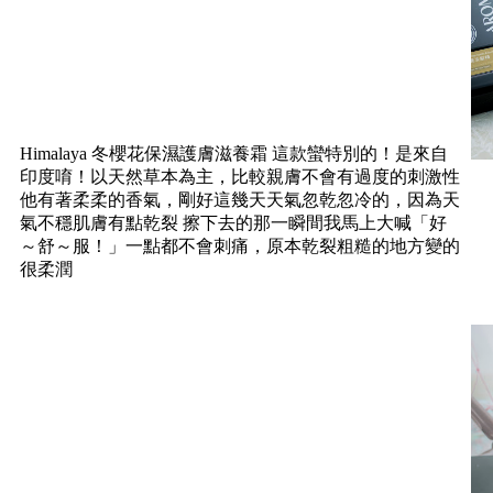
Himalaya 冬櫻花保濕護膚滋養霜 這款蠻特別的！是來自
印度唷！以天然草本為主，比較親膚不會有過度的刺激性
他有著柔柔的香氣，剛好這幾天天氣忽乾忽冷的，因為天
氣不穩肌膚有點乾裂 擦下去的那一瞬間我馬上大喊「好
～舒～服！」一點都不會刺痛，原本乾裂粗糙的地方變的
很柔潤