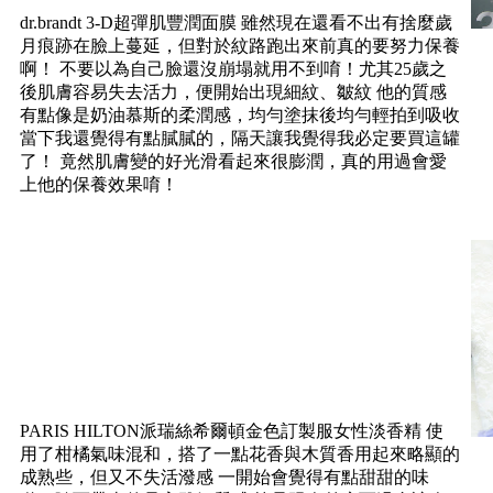
dr.brandt 3-D超彈肌豐潤面膜 雖然現在還看不出有捨麼歲
月痕跡在臉上蔓延，但對於紋路跑出來前真的要努力保養
啊！ 不要以為自己臉還沒崩塌就用不到唷！尤其25歲之
後肌膚容易失去活力，便開始出現細紋、皺紋 他的質感
有點像是奶油慕斯的柔潤感，均勻塗抹後均勻輕拍到吸收
當下我還覺得有點膩膩的，隔天讓我覺得我必定要買這罐
了！ 竟然肌膚變的好光滑看起來很膨潤，真的用過會愛
上他的保養效果唷！
PARIS HILTON派瑞絲希爾頓金色訂製服女性淡香精 使
用了柑橘氣味混和，搭了一點花香與木質香用起來略顯的
成熟些，但又不失活潑感 一開始會覺得有點甜甜的味