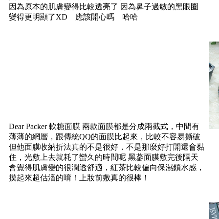
因為原本的肌膚變得比較透亮了 因為鼻子過敏的黑眼圈
變得更明顯了XD 應該開心嗎 哈哈
Dear Packer 軟糖面膜 兩款面膜都是分成兩截式，中間有
薄薄的網層，跟傳統QQ的面膜比起來，比較不容易撕破
但他面膜收納折法真的不是很好，不是那麼好打開還會黏
住，光敷上去就耗了蠻久的時間呢 黑蔘面膜敷完後隔天
會覺得肌膚變的很潤透舒適，紅茶比較偏向保濕鎖水感，
摸起來超估溜的唷！上妝前敷真的很棒！