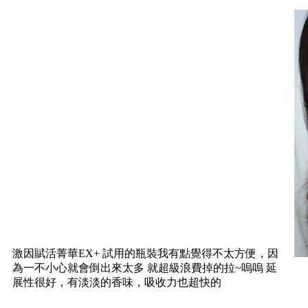
激因賦活菁華EX+ 試用的瓶裝我有點覺得不太方便，因
為一不小心就會倒出來太多 就超級浪費掉的拉~嗚嗚 延
展性很好，有淡淡的香味，吸收力也超快的