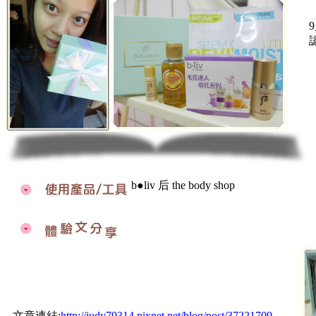
b●liv
后
the body shop
文章連結:
http://judy79314.pixnet.net/blog/post/37221709