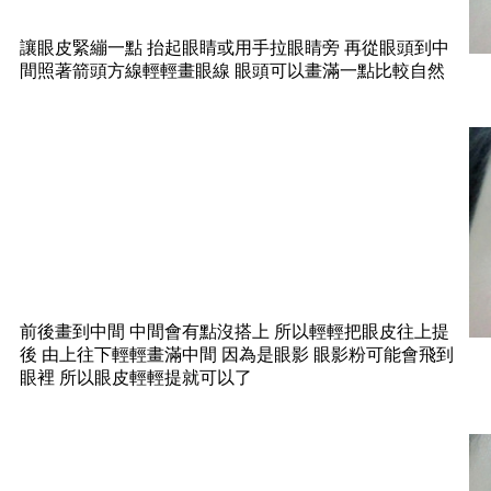
讓眼皮緊繃一點 抬起眼睛或用手拉眼睛旁 再從眼頭到中
間照著箭頭方線輕輕畫眼線 眼頭可以畫滿一點比較自然
前後畫到中間 中間會有點沒搭上 所以輕輕把眼皮往上提
後 由上往下輕輕畫滿中間 因為是眼影 眼影粉可能會飛到
眼裡 所以眼皮輕輕提就可以了