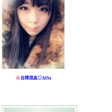
台韓混血♡AiNa