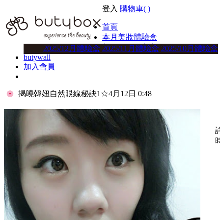
登入
購物車(
)
首頁
本月美妝體驗盒
美妝體驗盒方案
2025/12月體驗盒
2025/11月體驗盒
2025/10月體驗盒
butywall
加入會員
揭曉韓妞自然眼線秘訣1
☆4月12日 0:48