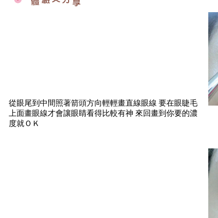
從眼尾到中間照著箭頭方向輕輕畫直線眼線 要在眼睫毛
上面畫眼線才會讓眼睛看得比較有神 來回畫到你要的濃
度就ＯＫ