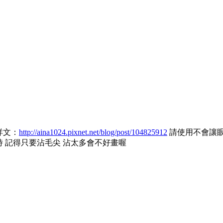
詳文：
http://aina1024.pixnet.net/blog/post/104825912
請使用不會讓眼
時 記得只要沾毛尖 沾太多會不好畫喔