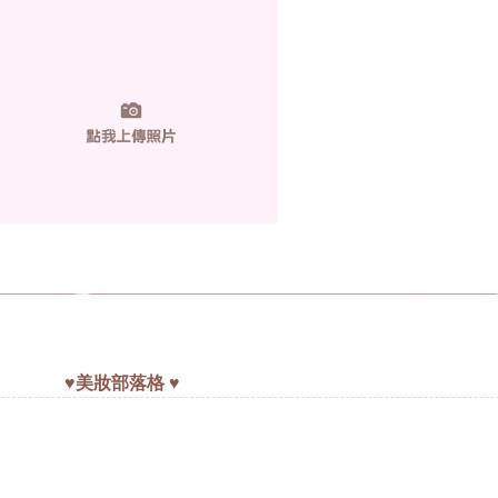
♥
美妝部落格
♥