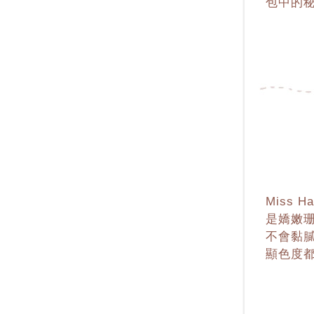
包中的
Miss 
是嬌嫩珊
不會黏膩
顯色度