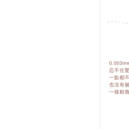
0.00
忍不住驚
一點都
也沒有被
一樣粗魯