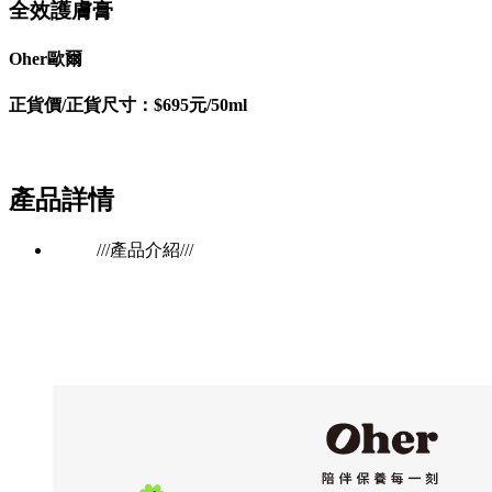
全效護膚膏
Oher歐爾
正貨價/正貨尺寸：$695元/50ml
產品詳情
///產品介紹///