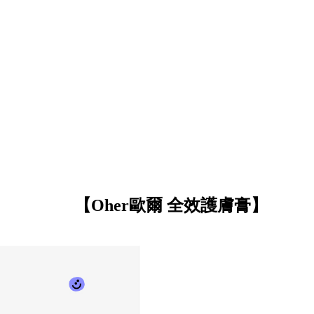
【Oher歐爾 全效護膚膏】