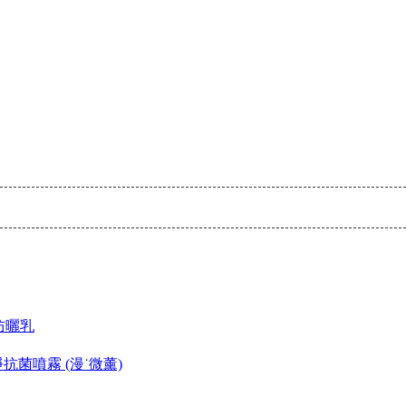
洋防曬乳
RE純淨抗菌噴霧 (漫˙微薰)