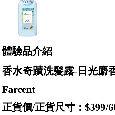
體驗品介紹
香水奇蹟洗髮露-日光麝
Farcent
正貨價/正貨尺寸：$399/60