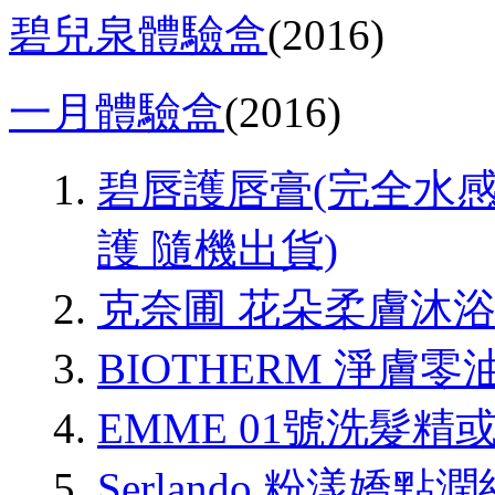
碧兒泉體驗盒
(2016)
一月體驗盒
(2016)
碧唇護唇膏(完全水感
護 隨機出貨)
克奈圃 花朵柔膚沐
BIOTHERM 淨膚
EMME 01號洗髮精
Serlando 粉漾嬌點