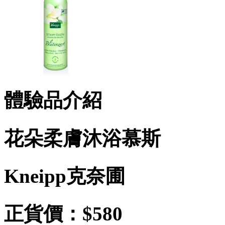
體驗品介紹
花朵柔膚沐浴慕斯
Kneipp克奈圃
正貨價：$580