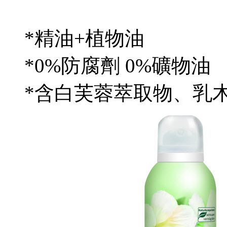
*精油+植物油
*0%防腐劑 0%礦物油
*含白芙蓉萃取物、乳