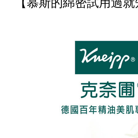
【慕斯的綿密試用過就