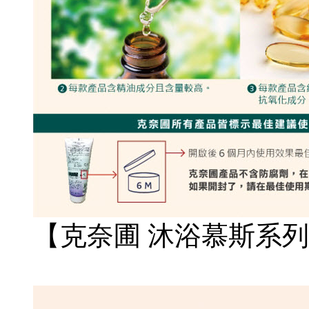
【克奈圃 沐浴慕斯系