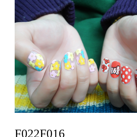
F022F016