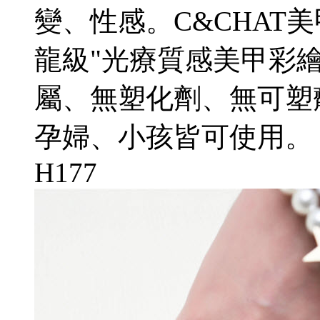
變、性感。C&CHAT美
龍級"光療質感美甲彩繪
屬、無塑化劑、無可塑
孕婦、小孩皆可使用。
H177