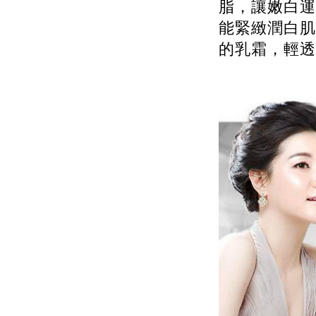
脂，讓嫩白運
能緊緻潤白肌
的乳霜，輕透