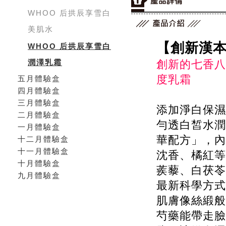
WHOO 后拱辰享雪白
美肌水
【創新漢
WHOO 后拱辰享雪白
潤澤乳霜
創新的七香八
度乳霜
五月體驗盒
四月體驗盒
三月體驗盒
添加淨白保濕
二月體驗盒
勻透白皙水潤
一月體驗盒
華配方」，內
十二月體驗盒
十一月體驗盒
沈香、橘紅等
十月體驗盒
蒺藜、白茯苓
九月體驗盒
最新科學方式
肌膚像絲緞般
芍藥能帶走臉