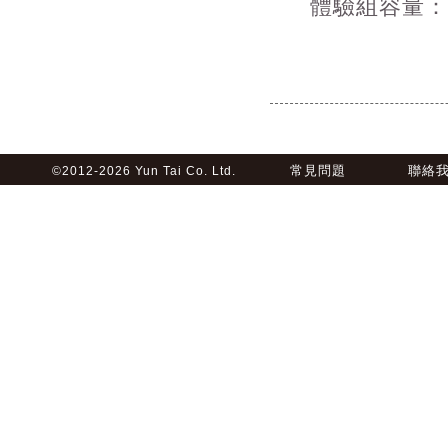
體驗組容量：4
常見問題
聯絡
©2012-2026 Yun Tai Co. Ltd.